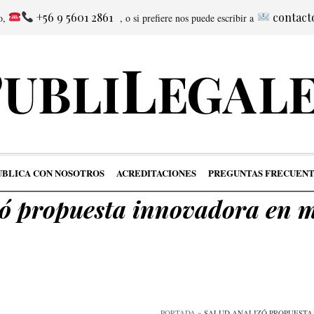
+56 9 5601 2861
contact
no,
, o si prefiere nos puede escribir a
UBLICA CON NOSOTROS
ACREDITACIONES
PREGUNTAS FRECUENT
zó propuesta innovadora en m
PORTADA
»
SALUD ANALIZÓ PROPUESTA