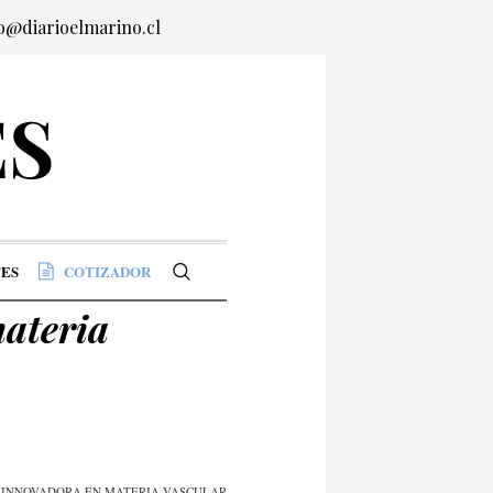
o@diarioelmarino.cl
ES
COTIZADOR
ateria
 INNOVADORA EN MATERIA VASCULAR