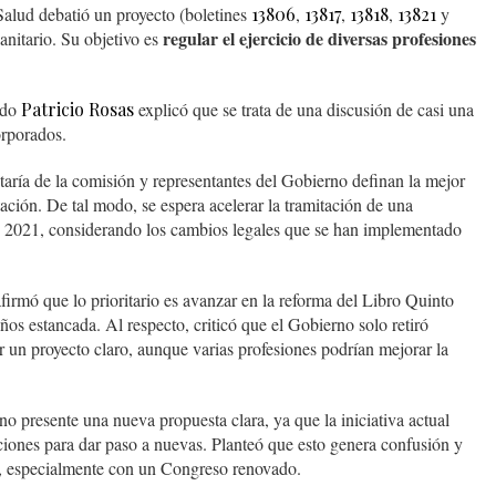
Salud debatió un proyecto (boletines
13806
,
13817
,
13818
,
13821
y
regular el ejercicio de diversas profesiones
anitario. Su objetivo es
ado
Patricio Rosas
explicó que se trata de una discusión de casi una
orporados.
taría de la comisión y representantes del Gobierno definan la mejor
tación. De tal modo, se espera acelerar la tramitación de una
e 2021, considerando los cambios legales que se han implementado
firmó que lo prioritario es avanzar en la reforma del Libro Quinto
ños estancada. Al respecto, criticó que el Gobierno solo retiró
r un proyecto claro, aunque varias profesiones podrían mejorar la
no presente una nueva propuesta clara, ya que la iniciativa actual
ciones para dar paso a nuevas. Planteó que esto genera confusión y
ón, especialmente con un Congreso renovado.