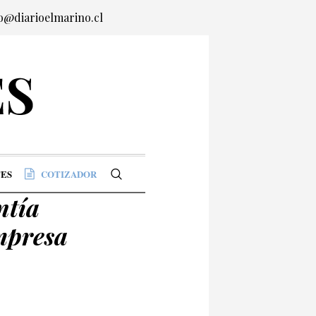
o@diarioelmarino.cl
ES
COTIZADOR
ntía
mpresa