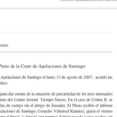
DMIN
leno de la Corte de Apelaciones de Santiago
 Apelaciones de Santiago el lunes 13 de agosto de 2007, acordó las
blico:
a para dar cuenta de la situación de precariedad de los reos internados
demás del Centro Juvenil Tiempo Nuevo. En el caso de Colina II, se
as de castigo sin el abrigo de frazadas. El Pleno recibió el informe
elaciones de Santiago, Cornelio Villarroel Ramírez, quien el viernes
nte el Penal y detectó que internos habían pasado varias noches sin