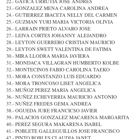
22.- GATICA URRUTIA JOSE ANDRES
23.- GONZALEZ MENA CAROLINA ANDREA
24.- GUTIERREZ IBACETA NELLY DEL CARMEN
25.- GUZMAN YURI MARIA VICTORIA OLIVIA
26.- LARRAIN PRIETO ALVARO JOSE
27.- LEIVA CORTES JOHANNY ALEJANDRO
28.- LEYTON GUERRERO CRISTIAN MAURICIO
29.- LEYTON SWETT VALENTINA DE FATIMA
30.- MIRA LLODRA MARIA JAVIERA
31.- MONDACA VILLAGRAN HUMBERTO KOLBE
32.- MONTECINOS FABIO CAROLINA TAEKO
33.- MORA CONSTANZO LUIS EDUARDO
34.- MORA TRONCOSO LISET ANGELICA
35.- MUÑOZ PEREZ MARIA ANGELICA
36.- NUÑEZ ECHEVERRIA MAURICIO ANTONIO
37.- NUÑEZ FREDES GEMA ANDREA
38.- OGUEDA JURE FRANCICSO JAVIER
39.- PALACIOS GONZALEZ MACARENA MARGARITA
40.- PEREZ SEGURA MAKARENA ISABEL
41.- POBLETE GALLEGUILLOS JOSE FRANCISCO
42.- PINTO ROBLES CLAUDIA JANET