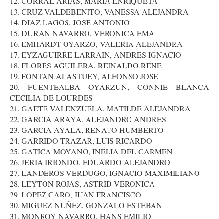
12. CORRAL ARIAS, MARIA ENRIQUETA
13. CRUZ VALDEBENITO, VANESSA ALEJANDRA
14. DIAZ LAGOS, JOSE ANTONIO
15. DURAN NAVARRO, VERONICA EMA
16. EMHARDT OYARZO, VALERIA ALEJANDRA
17. EYZAGUIRRE LARRAIN, ANDRES IGNACIO
18. FLORES AGUILERA, REINALDO RENE
19. FONTAN ALASTUEY, ALFONSO JOSE
20. FUENTEALBA OYARZUN, CONNIE BLANCA
CECILIA DE LOURDES
21. GAETE VALENZUELA, MATILDE ALEJANDRA
22. GARCIA ARAYA, ALEJANDRO ANDRES
23. GARCIA AYALA, RENATO HUMBERTO
24. GARRIDO TRAZAR, LUIS RICARDO
25. GATICA MOYANO, INELIA DEL CARMEN
26. JERIA IRIONDO, EDUARDO ALEJANDRO
27. LANDEROS VERDUGO, IGNACIO MAXIMILIANO
28. LEYTON ROJAS, ASTRID VERONICA
29. LOPEZ CARO, JUAN FRANCISCO
30. MIGUEZ NUÑEZ, GONZALO ESTEBAN
31. MONROY NAVARRO, HANS EMILIO