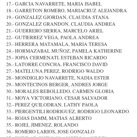
17.- GARCIA NAVARRETE, MARIA ISABEL
18.- GARRETON ROMERO, MARIACRUZ ALEJANDRA
19.- GONZALEZ GJORDAN, CLAUDIA STANA
20.- GONZALEZ GRANDON, CLAUDIA ANDREA
21.- GUERRERO SIERRA, MARCELO ARIEL
22.- GUTIERREZ VEGA, PAOLA ANDREA
23.- HERRERA MATAMALA, MARIA TERESA
24.- HORMAZABAL MUÑOZ, PAMELA KATHERINE
25.- JOPIA CERMENATI, ESTEBAN RICARDO
26.- LATORRE CONCHA, FRANCISCO DAVID
27.- MATELUNA PEREZ, RODRIGO WALDO
28.- MONDIGLIO NAVARRETE, NADIA ESTER
29.- MONTECINOS BERGER, ANDRES JORGE
30.- MORALES REBOLLEDO, CARMEN GLORIA
31.- MOYA VICTORIANO, CESAR SALVADOR
32.- PEREZ QUILODRAN, LATHY PAOLA
33.- PIERGENTILI RODRIGUEZ, RODRIGO LEONARDO
34.- ROJAS DAMM, MATIAS ALBERTO
35.- ROJEL JIMENEZ, ROLANDO
36.- ROMERO LARIOS, JOSE GONZALO