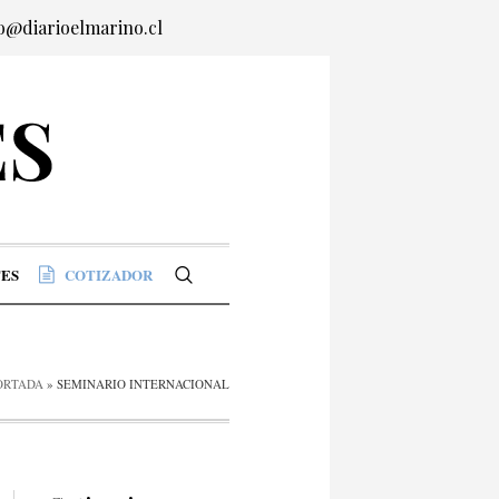
o@diarioelmarino.cl
ES
COTIZADOR
ORTADA
»
SEMINARIO INTERNACIONAL